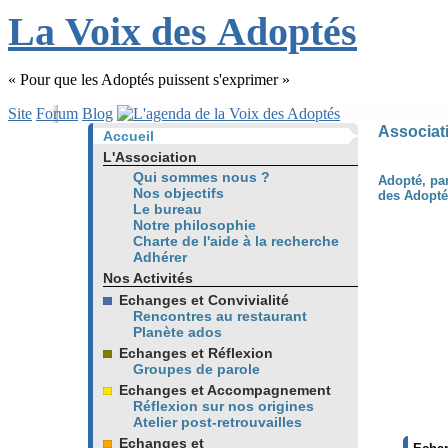
L
a
V
oix
d
es
A
doptés
« Pour que les Adoptés puissent s'exprimer »
Site
Forum
Blog
Associat
Accueil
L'Association
Qui sommes nous ?
Adopté, par
Nos objectifs
des Adopté
Le bureau
Notre philosophie
Charte de l'aide à la recherche
Adhérer
Nos Activités
Echanges et Convivialité
Rencontres au restaurant
Planète ados
Echanges et Réflexion
Groupes de parole
Echanges et Accompagnement
Réflexion sur nos origines
Atelier post-retrouvailles
Echanges et