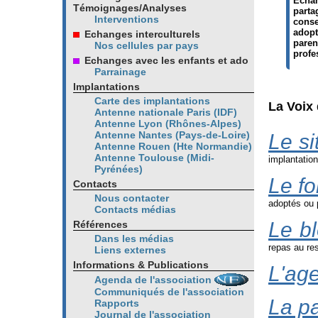
Echan
Témoignages/Analyses
parta
Interventions
conse
adopt
Echanges interculturels
paren
Nos cellules par pays
profe
Echanges avec les enfants et ado
Parrainage
Implantations
Carte des implantations
La Voix 
Antenne nationale Paris (IDF)
Antenne Lyon (Rhônes-Alpes)
Antenne Nantes (Pays-de-Loire)
Le si
Antenne Rouen (Hte Normandie)
Antenne Toulouse (Midi-
implantation
Pyrénées)
Le f
Contacts
Nous contacter
adoptés ou p
Contacts médias
Le b
Références
Dans les médias
repas au rest
Liens externes
Informations & Publications
L'age
Agenda de l'association
Communiqués de l'association
La p
Rapports
Journal de l'association