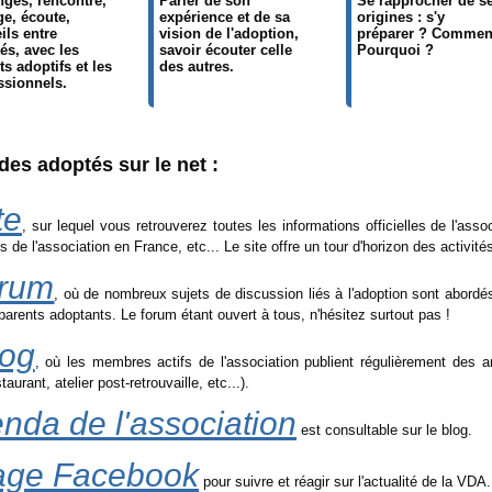
ges, rencontre,
Parler de son
Se rapprocher de s
ge, écoute,
expérience et de sa
origines : s'y
ils entre
vision de l'adoption,
préparer ? Commen
és, avec les
savoir écouter celle
Pourquoi ?
ts adoptifs et les
des autres.
ssionnels.
des adoptés sur le net :
te
, sur lequel vous retrouverez toutes les informations officielles de l'asso
s de l'association en France, etc... Le site offre un tour d'horizon des activit
orum
, où de nombreux sujets de discussion liés à l'adoption sont abordé
arents adoptants. Le forum étant ouvert à tous, n'hésitez surtout pas !
log
, où les membres actifs de l'association publient régulièrement des art
aurant, atelier post-retrouvaille, etc...).
nda de l'association
est consultable sur le blog.
age Facebook
pour suivre et réagir sur l'actualité de la VDA.